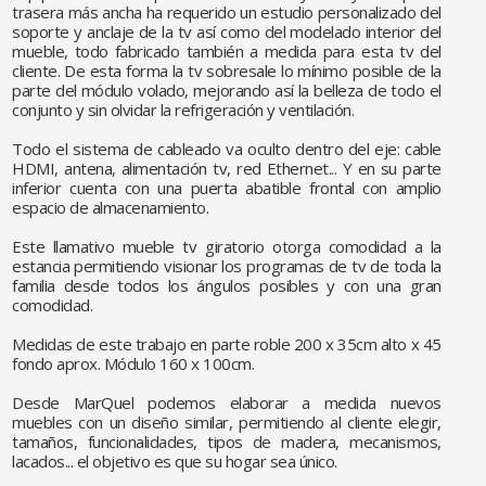
trasera más ancha ha requerido un estudio personalizado del
soporte y anclaje de la tv así como del modelado interior del
mueble, todo fabricado también a medida para esta tv del
cliente. De esta forma la tv sobresale lo mínimo posible de la
parte del módulo volado, mejorando así la belleza de todo el
conjunto y sin olvidar la refrigeración y ventilación.
Todo el sistema de cableado va oculto dentro del eje: cable
HDMI, antena, alimentación tv, red Ethernet... Y en su parte
inferior cuenta con una puerta abatible frontal con amplio
espacio de almacenamiento.
Este llamativo mueble tv giratorio otorga comodidad a la
estancia permitiendo visionar los programas de tv de toda la
familia desde todos los ángulos posibles y con una gran
comodidad.
Medidas de este trabajo en parte roble 200 x 35cm alto x 45
fondo aprox. Módulo 160 x 100cm.
Desde MarQuel podemos elaborar a medida nuevos
muebles con un diseño similar, permitiendo al cliente elegir,
tamaños, funcionalidades, tipos de madera, mecanismos,
lacados... el objetivo es que su hogar sea único.