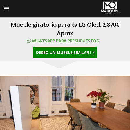
Mueble giratorio para tv LG Oled. 2.870€
Aprox
WHATSAPP PARA PRESUPUESTOS
DESEO UN MUEBLE SIMILAR
SELECT Codimg,Foto,Titulo,CodiProp FROM Imagen where
CodiProp=39 order by Orden ASC